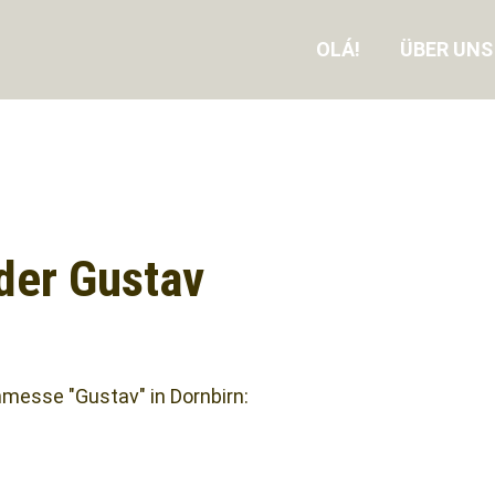
OLÁ!
ÜBER UNS
der Gustav
nmesse "Gustav" in Dornbirn: