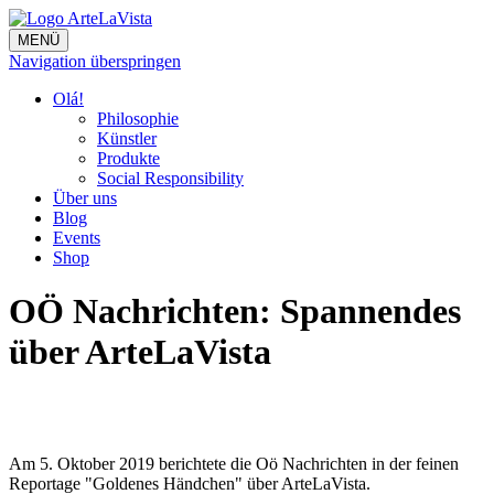
MENÜ
Navigation überspringen
Olá!
Philosophie
Künstler
Produkte
Social Responsibility
Über uns
Blog
Events
Shop
OÖ Nachrichten: Spannendes
über ArteLaVista
Facebook
Twitter
Mail
WhatsApp
Am 5. Oktober 2019 berichtete die Oö Nachrichten in der feinen
Reportage "Goldenes Händchen" über ArteLaVista.