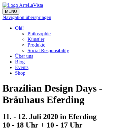
MENÜ
Navigation überspringen
Olá!
Philosophie
Künstler
Produkte
Social Responsibility
Über uns
Blog
Events
Shop
Brazilian Design Days -
Bräuhaus Eferding
11. - 12. Juli 2020 in Eferding
10 - 18 Uhr + 10 - 17 Uhr
Facebook
Twitter
Mail
WhatsApp